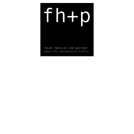
STARTSEITE
Wie / How
Wir / We
Denken /Think
Was /What